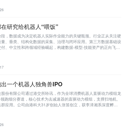
26
在研究给机器人“喂饭”
阶段，数据成为决定机器人实际作业能力的关键瓶颈。行业正从关注硬
质量、垂类、结构化数据的采集、治理与闭环应用。第三方数据基础设
付、中立性和跨领域经验崛起，构建数据-模型-技能资产的正向飞
的核心支撑。
17
推荐阅读
出一个机器人独角兽IPO
推荐AI、Web3优质文章
技股份有限公司通过港交所聆讯，作为全球消费机器人直驱动力模组龙
新智元
占率领跑细分赛道，核心技术为去减速器的直驱动力模组，支撑扫地机、
集群应用。公司由港科大31岁创始人张笛创立，获李泽湘系深度孵化
重点关注人工智能、机器人等前沿领
，标志着中国机器人产业从算法叙事转向底层硬件创新与区域生态协同
交易时刻
26
行情回顾和趋势分析