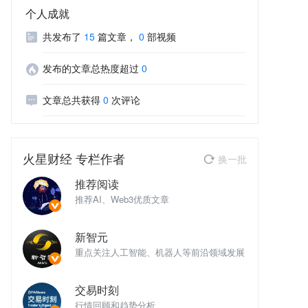
个人成就
共发布了
15
篇文章
，
0
部视频
发布的文章总热度超过
0
文章总共获得
0
次评论
火星财经
专栏作者
换一批
推荐阅读
推荐AI、Web3优质文章
推
新智元
域发展
重点关注人工智能、机器人等前沿领域发展
重
交易时刻
行情回顾和趋势分析
行