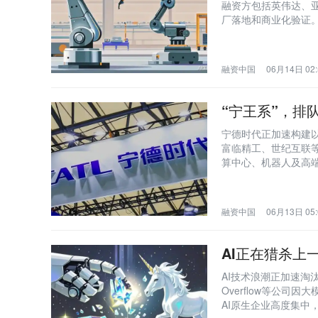
融资方包括英伟达、
厂落地和商业化验证。
速从实验室走向真实
融资中国
06月14日 02:
“宁王系”，排队 
宁德时代正加速构建
富临精工、世纪互联
算中心、机器人及高端
向更广阔的CVC生态
融资中国
06月13日 05:
AI正在猎杀上
AI技术浪潮正加速淘汰
Overflow等公司
AI原生企业高度集