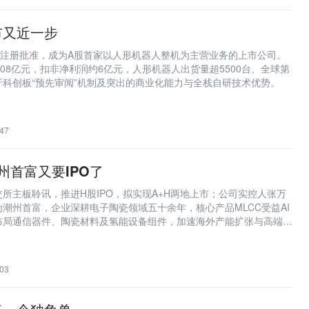
市又近一步
投资界
投资界：清科控股旗下创业与投资资
O注册批准，成为A股首家以人形机器人整机为主营业务的上市公司。
7.08亿元，扣非净利润约6亿元，人形机器人出货量超5500台、全球第
科创板“预先审阅”机制及突出的商业化能力与全栈自研技术优势。
深潮TechFlow
深潮TechFlow是区块链原创深度媒
超过 1 年，专注区块链行业调查、分
论。
47
金色财经
在这里，读懂区块链。
州首富又要IPO了
所主板聆讯，推进H股IPO，拟实现A+H两地上市；公司实控人张万
潮州首富，企业深耕电子陶瓷领域五十余年，核心产品MLCC受益AI
布局通信器件、陶瓷材料及氢能设备组件，加速海外产能扩张与高端技
03