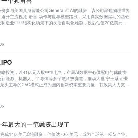
了一个独角兽
参与美国具身智能公司Generalist AI的融资，该公司聚焦物理世界
避开主流视觉-语言-动作与世界模型路线，采用真实数据驱动的基础
决制造业中非结构化场景下的灵活自动化难题，投后估值20亿美元，
06
IPO
略投资，以41亿元入股中恒电气，布局AI数据中心供配电与储能协
盖新能源、机器人、半导体等多个硬科技赛道，推动大批‘宁王系’企业
业龙头主导的CVC模式正成为国内创新资本重要力量，获政策大力支
35
今年最大的一笔融资出现了
ra完成14亿美元C轮融资，估值达70亿美元，成为全球第一梯队企业。