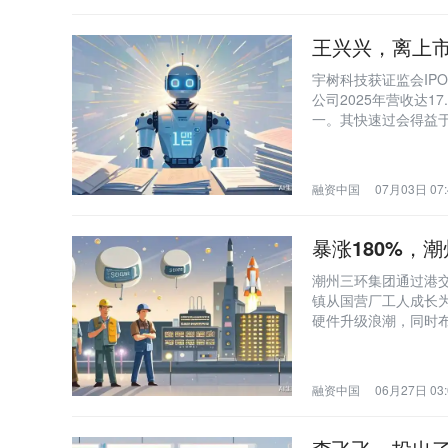
王兴兴，离上
宇树科技获证监会IP
公司2025年营收达1
一。其快速过会得益于
融资中国
07月03日 07:
暴涨180%，潮
潮州三环集团通过港交
镇从国营厂工人成长为
硬件升级浪潮，同时
术研发。
融资中国
06月27日 03: