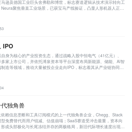
亚马逊及德国工业巨头舍弗勒和博世，标志赛道逻辑从技术演示转向工
Neura聚焦垂直工业场景，已获宝马产线验证，凸显人形机器人正加
制造环境。
53
IPO
以自身为核心的产业投资生态，通过战略入股中恒电气（41亿元）、
等多家上市公司，并依托溥泉资本等平台深度布局新能源、储能、AI智
制造等领域，推动大量被投企业走向IPO，标志着其从产业链协同迈
圈建设。
04
一代独角兽
依赖信息垄断和工具订阅模式的上一代独角兽企业，Chegg、Stack
因大模型免费替代而用户锐减、估值崩塌；SaaS赛道受冲击最重，资本向
中，形成头部极化与长尾冻结并存的两极格局，新旧代际增长速度出现数