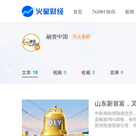
首页
7x24H 快讯
新闻
融资中国
个人专栏
文章
15
视频
0
收藏
0
直播
0
山东新首富，又
中际旭创登陆港交所，
贡献超95%营收，依
苏州凭借国资引导、
IPO梯队。