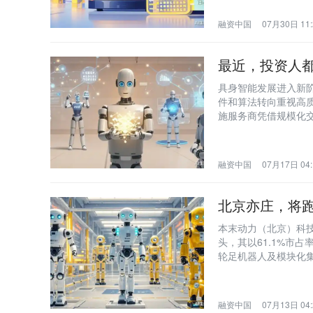
融资中国
07月30日 11:
最近，投资人都
具身智能发展进入新
件和算法转向重视高
施服务商凭借规模化交
轮，成为物理AI落地
融资中国
07月17日 04:
北京亦庄，将跑
本末动力（北京）科
头，其以61.1%市
轮足机器人及模块化
及北京亦庄国资重仓
的新阶段。
融资中国
07月13日 04: