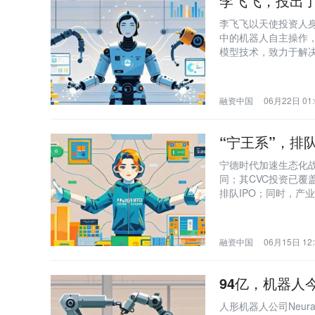
李飞飞，投出
李飞飞以天使投资人身份
中的机器人自主操作，
模型技术，致力于解
成为新晋独角兽。
融资中国
06月22日 01:
“宁王系”，排队
宁德时代加速生态化战
同；其CVC投资已覆
排队IPO；同时，产
持。
融资中国
06月15日 12:
94亿，机器人
人形机器人公司Neu