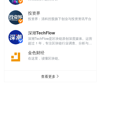
投资界
讯平台
投资界：清科控股旗下创业与投资资讯平台
投
深潮TechFlow
深
体。运营
深潮TechFlow是区块链原创深度媒体。运营
深
析与评
超过 1 年，专注区块链行业调查、分析与评
超
论。
论
金色财经
在这里，读懂区块链。
在
查看更多