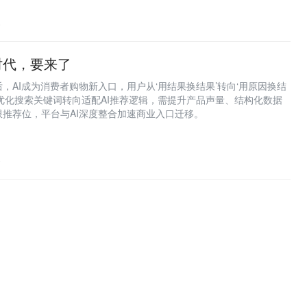
8
时代，要来了
，AI成为消费者购物新入口，用户从‘用结果换结果’转向‘用原因换结
优化搜索关键词转向适配AI推荐逻辑，需提升产品声量、结构化数据
推荐位，平台与AI深度整合加速商业入口迁移。
0
推荐阅读
推荐AI、Web3优质文章
新智元
重点关注人工智能、机器人等前沿领
交易时刻
行情回顾和趋势分析