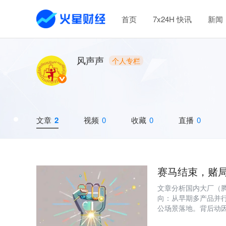
首页
7x24H 快讯
新闻
风声声
个人专栏
文章
2
视频
0
收藏
0
直播
0
赛马结束，赌
文章分析国内大厂（腾讯
向：从早期多产品并
公场景落地。背后动因
高达ChatBot百倍