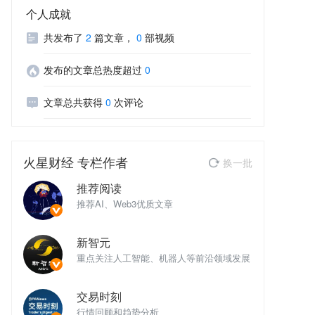
个人成就
共发布了
2
篇文章
，
0
部视频
发布的文章总热度超过
0
文章总共获得
0
次评论
火星财经
专栏作者
换一批
推荐阅读
推荐AI、Web3优质文章
推
新智元
域发展
重点关注人工智能、机器人等前沿领域发展
重
交易时刻
行情回顾和趋势分析
行