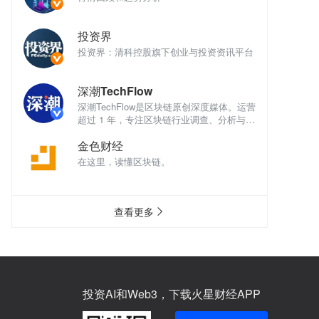
投资界
讯平台
投资界：清科控股旗下创业与投资资讯平台
投
深潮TechFlow
深
体。运营
深潮TechFlow是区块链原创深度媒体。运营
深
析与评
超过 1 年，专注区块链行业调查、分析与评
超
论。
论
金色财经
在这里，读懂区块链。
在
查看更多
投资AI和Web3，下载火星财经APP