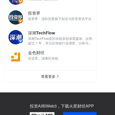
投资界
讯平台
投资界：清科控股旗下创业与投资资讯平台
投
深潮TechFlow
深
体。运营
深潮TechFlow是区块链原创深度媒体。运营
深
析与评
超过 1 年，专注区块链行业调查、分析与评
超
论。
论
金色财经
在这里，读懂区块链。
在
查看更多
投资AI和Web3，下载火星财经APP