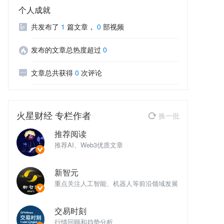
个人成就
共发布了
1
篇文章
，
0
部视频
发布的文章总热度超过
0
文章总共获得
0
次评论
火星财经
专栏作者
换一批
推荐阅读
推荐AI、Web3优质文章
推
新智元
域发展
重点关注人工智能、机器人等前沿领域发展
重
交易时刻
行情回顾和趋势分析
行