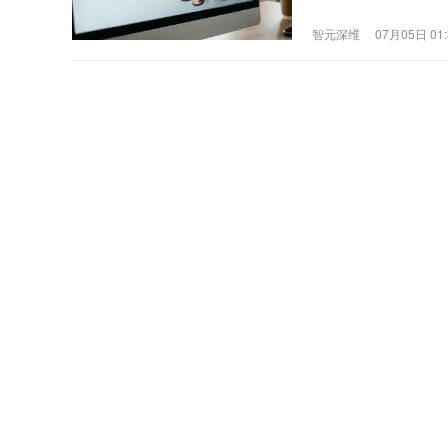
智元深维
07月05日 01: