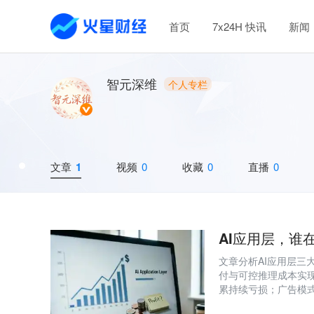
首页
7x24H 快讯
新闻
智元深维
个人专栏
文章
1
视频
0
收藏
0
直播
0
AI应用层，谁
文章分析AI应用层三大
付与可控推理成本实现
累持续亏损；广告模式
用则普遍陷于免费换