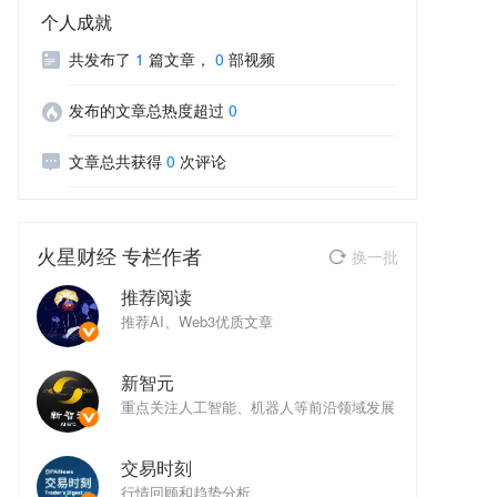
个人成就
共发布了
1
篇文章
，
0
部视频
发布的文章总热度超过
0
文章总共获得
0
次评论
火星财经
专栏作者
换一批
推荐阅读
推荐AI、Web3优质文章
推
新智元
域发展
重点关注人工智能、机器人等前沿领域发展
重
交易时刻
行情回顾和趋势分析
行