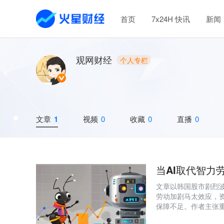
首页
7x24H 快讯
新闻
观网财经
个人专栏
文章
1
视频
0
收藏
0
直播
0
当AI取代智力
文章以韩国股市剧烈波
劳动加剧马太效应，
保障不足。作者主张
全民分红（公民红利