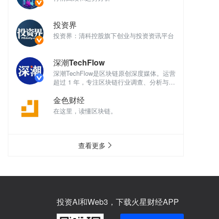
投资界
讯平台
投资界：清科控股旗下创业与投资资讯平台
投
深潮TechFlow
深
体。运营
深潮TechFlow是区块链原创深度媒体。运营
深
析与评
超过 1 年，专注区块链行业调查、分析与评
超
论。
论
金色财经
在这里，读懂区块链。
在
查看更多
投资AI和Web3，下载火星财经APP