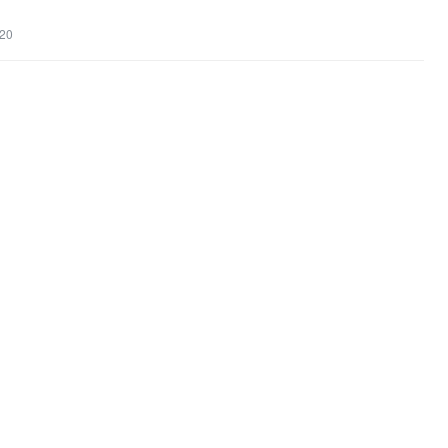
。
20
推荐阅读
推荐AI、Web3优质文章
新智元
重点关注人工智能、机器人等前沿领
交易时刻
行情回顾和趋势分析