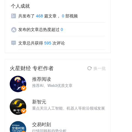
个人成就
共发布了
468
篇文章
，
0
部视频
发布的文章总热度超过
0
文章总共获得
595
次评论
火星财经
专栏作者
换一批
推荐阅读
推荐AI、Web3优质文章
推
新智元
域发展
重点关注人工智能、机器人等前沿领域发展
重
交易时刻
行情回顾和趋势分析
行