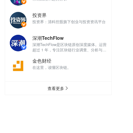
投资界
讯平台
投资界：清科控股旗下创业与投资资讯平台
投
深潮TechFlow
深
体。运营
深潮TechFlow是区块链原创深度媒体。运营
深
析与评
超过 1 年，专注区块链行业调查、分析与评
超
论。
论
金色财经
在这里，读懂区块链。
在
查看更多