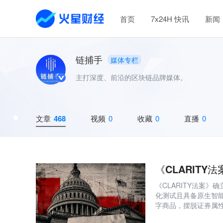
首页
7x24H 快讯
新闻
链捕手
媒体专栏
主打深度、前沿的区块链品牌媒体。
文章
468
视频
0
收藏
0
直播
0
《CLARIT
《CLARITY法案
化测试且具备原生智
字商品，摆脱证券属性
价驱动的Tier 1