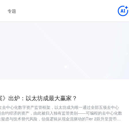
专题
Y法案》出炉：以太坊成最大赢家？
》确立去中心化数字资产监管框架，以太坊成为唯一通过全部五项去中心
能合约经济的资产，由此被归入独有监管类别——可编程的去中心化数
疑虑与技术替代风险，估值逻辑从现金流驱动的Tier 2跃升至货币溢
，开启与比特币、黄金等同级的数万亿美元资金池竞争。