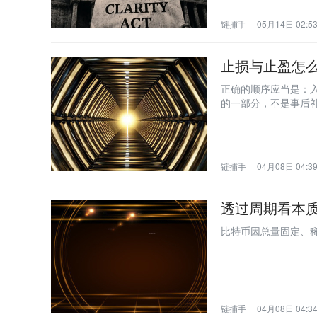
链捕手
05月14日 02:5
止损与止盈怎
正确的顺序应当是：
的一部分，不是事后
链捕手
04月08日 04:3
透过周期看本
比特币因总量固定、
链捕手
04月08日 04:3