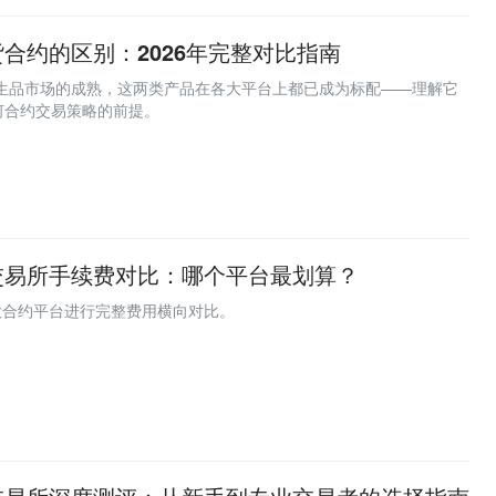
合约的区别：2026年完整对比指南
投资界
投资界：清科控股旗下创业与投资资
衍生品市场的成熟，这两类产品在各大平台上都已成为标配——理解它
何合约交易策略的前提。
深潮TechFlow
深潮TechFlow是区块链原创深度媒
超过 1 年，专注区块链行业调查、分
论。
2
金色财经
在这里，读懂区块链。
交易所手续费对比：哪个平台最划算？
8大合约平台进行完整费用横向对比。
9