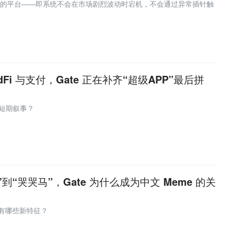
"的平台——即系统不会在市场剧烈波动时宕机，不会通过异常插针触
1
dFi 与支付，Gate 正在补齐“超级APP”最后拼
不是短期叙事？
5
到“哭哭马”，Gate 为什么成为中文 Meme 的关
情有哪些新特征？