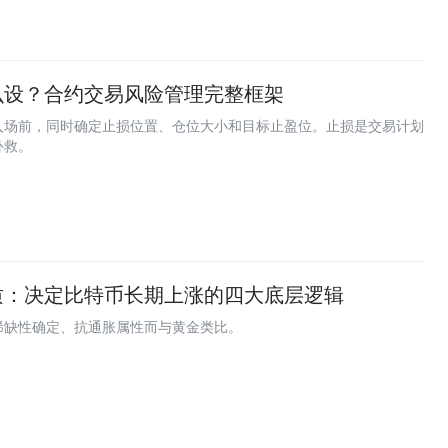
3
么设？合约交易风险管理完整框架
入场前，同时确定止损位置、仓位大小和目标止盈位。止损是交易计划
补救。
9
推荐阅读
质：决定比特币长期上涨的四大底层逻辑
推荐AI、Web3优质文章
稀缺性确定、抗通胀属性而与黄金类比。
新智元
重点关注人工智能、机器人等前沿领
交易时刻
4
行情回顾和趋势分析