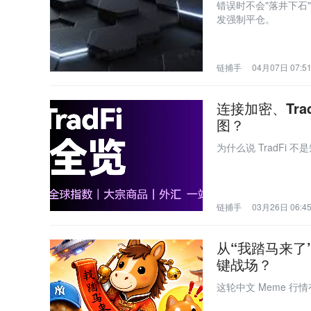
错误时不会"落井下石
发强制平仓。
链捕手
04月07日 07:5
连接加密、Tra
图？
为什么说 TradFi 
链捕手
03月26日 06:4
从“我踏马来了”
键战场？
这轮中文 Meme 行