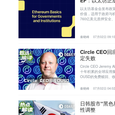
EF：以太坊正
以太坊基金会发布政
价值，适用于政府与
760亿美元质押安全
秦晓峰
07月02日 09:1
Circle C
定失败
Circle CEO Je
十年积累的全球应用
OUSD的免费赎回
效率。
秦晓峰
07月02日 04:0
日韩股市“黑色
性调整