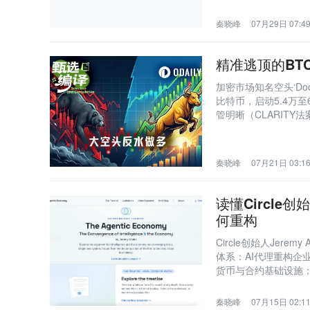
秦晓峰
07月29日 07:4
精准逃顶的BT
加密市场知名空头‘Doc
比特币，启动5.4万
管明晰（CLARIT
构性转变。
秦晓峰
07月21日 03:1
读懂Circl
何重构
Circle创始人Jer
体系：AI代理重构
货币与合约基础设施
果计价，并引发劳动
秦晓峰
07月15日 02:1