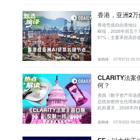
香港，亚洲2万
香港凭借自由港地位、
枢纽，2026年前五
57%，主要承担高
秦晓峰
07月07日 03:3
CLARITY
何？
美国《数字资产市场透
总统加密持仓伦理条款
此前通关，2026年
货ETF持续净流出，
秦晓峰
07月03日 09:0