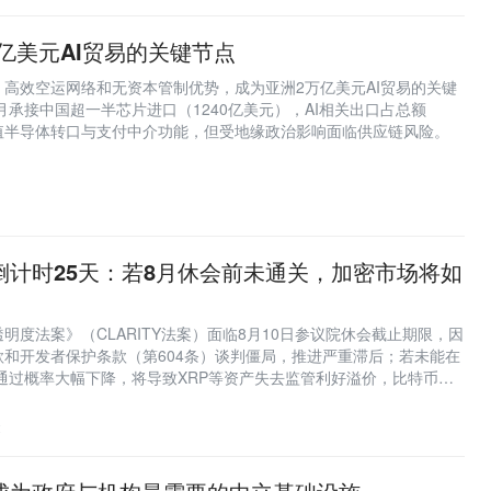
亿美元AI贸易的关键节点
投资界
投资界：清科控股旗下创业与投资资
高效空运网络和无资本管制优势，成为亚洲2万亿美元AI贸易的关键
个月承接中国超一半芯片进口（1240亿美元），AI相关出口占总额
价值半导体转口与支付中介功能，但受地缘政治影响面临供应链风险。
深潮TechFlow
深潮TechFlow是区块链原创深度媒
超过 1 年，专注区块链行业调查、分
论。
1
金色财经
在这里，读懂区块链。
法案倒计时25天：若8月休会前未通关，加密市场将如
明度法案》（CLARITY法案）面临8月10日参议院休会截止期限，因
和开发者保护条款（第604条）谈判僵局，推进严重滞后；若未能在
内通过概率大幅下降，将导致XRP等资产失去监管利好溢价，比特币现
机构资金继续观望。
2