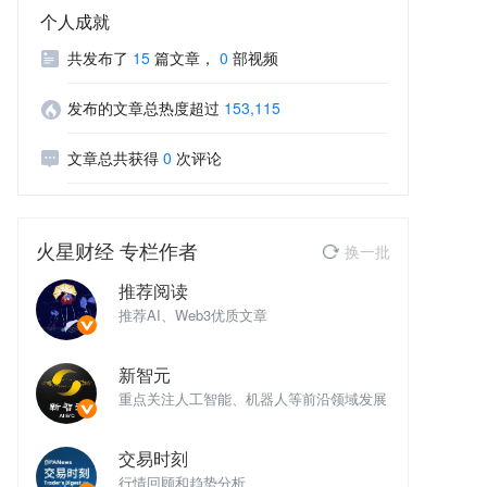
个人成就
共发布了
15
篇文章
，
0
部视频
发布的文章总热度超过
153,115
文章总共获得
0
次评论
火星财经
专栏作者
换一批
推荐阅读
推荐AI、Web3优质文章
推
新智元
域发展
重点关注人工智能、机器人等前沿领域发展
重
交易时刻
行情回顾和趋势分析
行