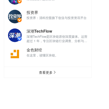
投资界
讯平台
投资界：清科控股旗下创业与投资资讯平台
投
深潮TechFlow
深
体。运营
深潮TechFlow是区块链原创深度媒体。运营
深
析与评
超过 1 年，专注区块链行业调查、分析与评
超
论。
论
金色财经
在这里，读懂区块链。
在
查看更多