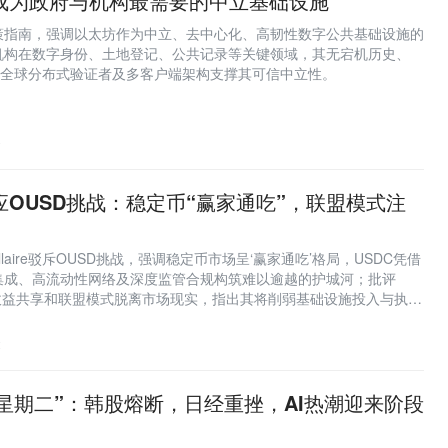
成为政府与机构最需要的中立基础设施
策指南，强调以太坊作为中立、去中心化、高韧性数字公共基础设施的
机构在数字身份、土地登记、公共记录等关键领域，其无宕机历史、
、全球分布式验证者及多客户端架构支撑其可信中立性。
0
EO回应OUSD挑战：稳定币“赢家通吃”，联盟模式注
remy Allaire驳斥OUSD挑战，强调稳定币市场呈‘赢家通吃’格局，USDC凭借
集成、高流动性网络及深度监管合规构筑难以逾越的护城河；批评
、收益共享和联盟模式脱离市场现实，指出其将削弱基础设施投入与执行
2
星期二”：韩股熔断，日经重挫，AI热潮迎来阶段