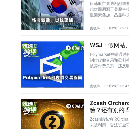
日韩股市遭遇剧烈调
此次回调源于美股科
重因素叠加，凸显科
秦晓峰
06月23日 09:5
WSJ：假网站、
Polymarket被曝
制作虚假交易和盈利
披露付费关系，违反
秦晓峰
06月23日 06:4
Zcash Or
验？还有别的
Zcash隐私协议Or
未被利用，合法资金可