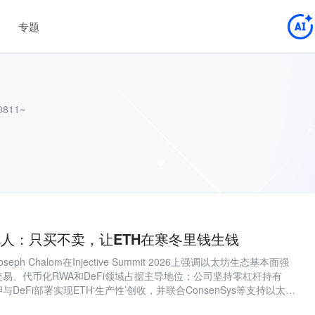
专题
811~
k掌舵人：只买不卖，让ETH在寒冬里钱生钱
Joseph Chalom在Injective Summit 2026上强调以太坊生态基本面强
易、代币化RWA和DeFi领域占据主导地位；公司坚持零杠杆持有
押与DeFi部署实现ETH‘生产性’创收，并联合ConsenSys等支持以太坊
机构级团队，推动隐私合规、市场推广与扩展能力落地。