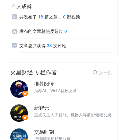
个人成就
共发布了
18
篇文章
，
0
部视频
发布的文章总热度超过
0
文章总共获得
33
次评论
火星财经
专栏作者
换一批
推荐阅读
推荐AI、Web3优质文章
推
新智元
域发展
重点关注人工智能、机器人等前沿领域发展
重
交易时刻
行情回顾和趋势分析
行