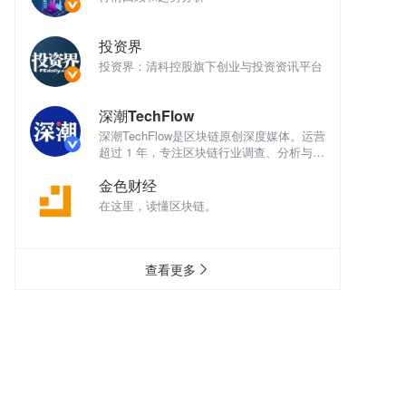
投资界
讯平台
投资界：清科控股旗下创业与投资资讯平台
投
深潮TechFlow
深
体。运营
深潮TechFlow是区块链原创深度媒体。运营
深
析与评
超过 1 年，专注区块链行业调查、分析与评
超
论。
论
金色财经
在这里，读懂区块链。
在
查看更多