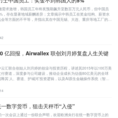
力士中国员工：奖金不到韩国人的5%
存储需求激增，韩国员工年终奖预期飙升至数百万元人民币，但中国员
5%，存在显著地域薪酬差异；文章揭示中韩员工在奖金结构、薪资水
机会等方面的不平等，并指出其在中国无锡、大连、重庆等地工厂的运
42
10 亿回报，Airwallex 联创刘月婷复盘人生关键
ex空中云汇联合创始人刘月婷的创业与投资历程，讲述其2015年以100万美
支付赛道，深度参与公司建设，推动企业成长为估值80亿美元的全球
释其‘人、赛道、护城河’投资逻辑，以及AI原生金融操作系统（智能
议）战略，并分析中国企业出海金融需求从合规、效率向智能化演进的
14
一数字货币，狙击天秤币“入侵”
份的一次会议上通过一份联合声明，欢迎欧洲央行在统一数字货币上的