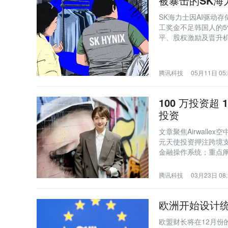
被暴击的SK海
SK海力士因AI驱动
工奖金不足韩国人的
平、股权激励及晋升
营现状与行业影响。
腾讯科技
05月11日 05:
100 万投资超 
投资
文章聚焦Airwall
元天使投资押注跨境
金融操作系统；重点阐
体金融/商业、AI协
趋势。
腾讯科技
03月23日 08:
欧洲开始设计统
欧盟财长将在12月