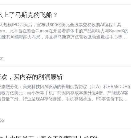
为什么上了马斯克的飞船？
投资界
投资界：清科控股旗下创业与投资资
最大规模IPO四天后，宣布以600亿美元全股票交易收购AI编程工具
sphere。此举旨在整合Cursor在开发者群体中的产品影响力与SpaceX的
资源，加速其AI编程能力布局，并支撑马斯克万亿营收及轨道数据中心等长
深潮TechFlow
深潮TechFlow是区块链原创深度媒
超过 1 年，专注区块链行业调查、分
论。
01
金色财经
在这里，读懂区块链。
狂欢，买内存的利润腰斩
剧烈分化：美光科技因AI驱动的长期供货协议（LTA）和HBM/DDR5
破万亿美元；而小米等手机厂商因内存成本飙升近4倍、产能被AI客
货量下滑。行业呈现AI存储暴涨、手机存储承压、PC零售价下跌的
TA能否真正消除周期性。
55