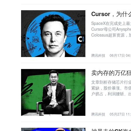
Cursor，
SpaceX在完成史上
Cursor母公司Any
Colossus超算
期战略。
腾讯科技
06月17日 04:
卖内存的万亿
文章剖析存储芯片行业
紧缺，股价暴涨、市值
户挤占，利润腰斩、出
三层分裂格局，质疑L
腾讯科技
05月27日 11: