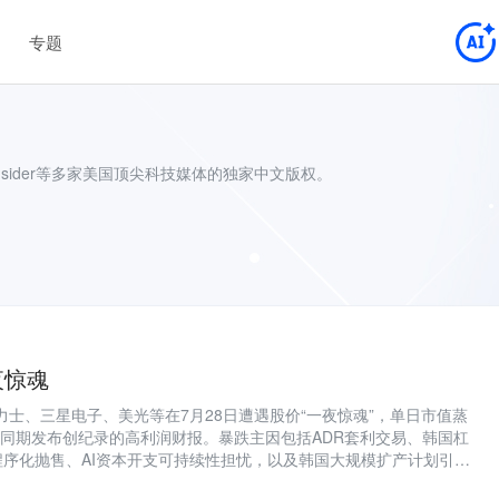
专题
Insider等多家美国顶尖科技媒体的独家中文版权。
夜惊魂
力士、三星电子、美光等在7月28日遭遇股价“一夜惊魂”，单日市值蒸
管同期发布创纪录的高利润财报。暴跌主因包括ADR套利交易、韩国杠
程序化抛售、AI资本开支可持续性担忧，以及韩国大规模扩产计划引发
剩和价格下跌的预期性定价。