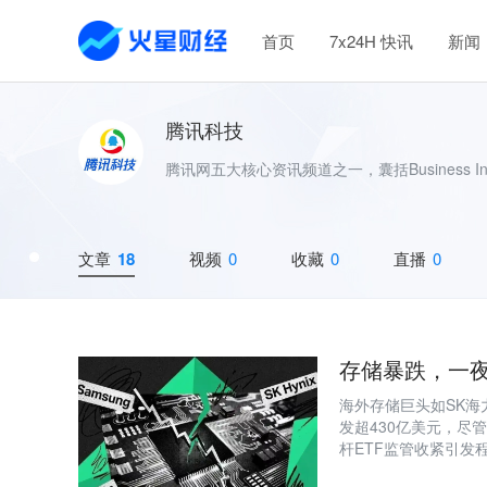
首页
7x24H 快讯
新闻
腾讯科技
腾讯网五大核心资讯频道之一，囊括Business 
文章
18
视频
0
收藏
0
直播
0
存储暴跌，一
海外存储巨头如SK海
发超430亿美元，尽
杆ETF监管收紧引发
对2027年后供给过