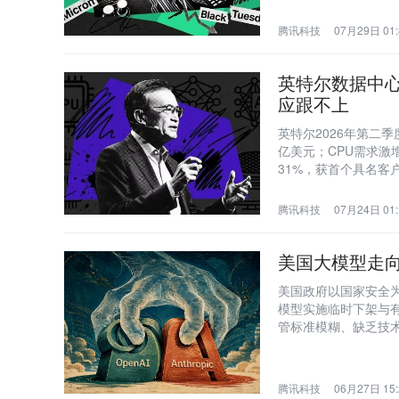
腾讯科技
07月29日 01:
英特尔数据中心
应跟不上
英特尔2026年第二季
亿美元；CPU需求
31%，获首个具名客户
程落地。
腾讯科技
07月24日 01:
美国大模型走
美国政府以国家安全为由，对A
模型实施临时下架与有
管标准模糊、缺乏技
的担忧。
腾讯科技
06月27日 15: