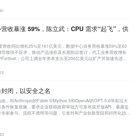
41
营收暴涨 59%，陈立武：CPU 需求“起飞”，供
度营收同比增长25%至161亿美元，数据中心业务营收暴涨59%至63
激增导致供不应求，推动产品涨价及长期协议签订；代工业务营收增长
Fortinet；公司上调全年资本支出至200亿美元以扩产并加速先进制
12
推荐阅读
向封闭，以安全之名
推荐AI、Web3优质文章
nthropic的Fable 5/Mythos 5和OpenAI的GPT-5.6等前沿大
新智元
条件恢复措施，要求企业获得政府审批方可发布或开放API，暴露监
术专家参与、流程不透明等问题，引发对AI产业创新受阻和封闭化趋势
重点关注人工智能、机器人等前沿领
交易时刻
23
行情回顾和趋势分析