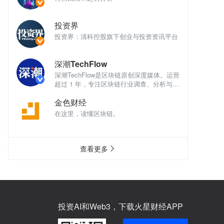
投资界
讯平台
投资界：清科控股旗下创业与投资资讯平台
投
深潮TechFlow
深
体。运营
深潮TechFlow是区块链原创深度媒体。运营
深
析与评
超过 1 年，专注区块链行业调查、分析与评
超
论。
论
金色财经
在这里，读懂区块链。
在
查看更多
投资AI和Web3，下载火星财经APP