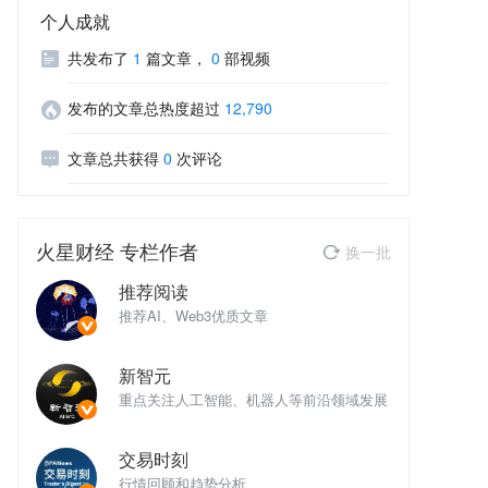
个人成就
共发布了
1
篇文章
，
0
部视频
发布的文章总热度超过
12,790
文章总共获得
0
次评论
火星财经
专栏作者
换一批
推荐阅读
推荐AI、Web3优质文章
推
新智元
域发展
重点关注人工智能、机器人等前沿领域发展
重
交易时刻
行情回顾和趋势分析
行